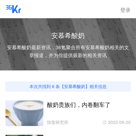
登录
安慕希酸奶
安慕希酸奶
最新资讯，36氪聚合所有
安慕希酸奶
相关的文
章报道，并为你提供最新的相关资讯
本次共找到
6
条【
安慕希酸奶
】相关信息
酸奶贵族们，内卷翻车了
惊蛰研究所
2022-09-20