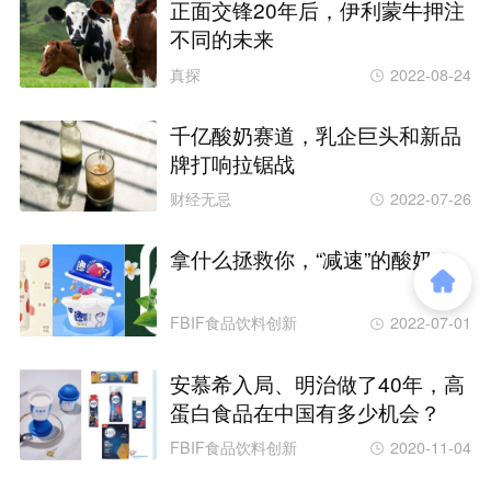
正面交锋20年后，伊利蒙牛押注
不同的未来
真探
2022-08-24
千亿酸奶赛道，乳企巨头和新品
牌打响拉锯战
财经无忌
2022-07-26
拿什么拯救你，“减速”的酸奶？
FBIF食品饮料创新
2022-07-01
安慕希入局、明治做了40年，高
蛋白食品在中国有多少机会？
FBIF食品饮料创新
2020-11-04