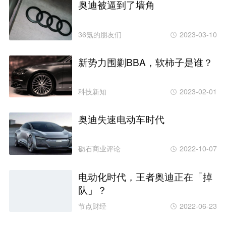
奥迪被逼到了墙角
36氪的朋友们
2023-03-10
新势力围剿BBA，软柿子是谁？
科技新知
2023-02-01
奥迪失速电动车时代
砺石商业评论
2022-10-07
电动化时代，王者奥迪正在「掉
队」？
节点财经
2022-06-23