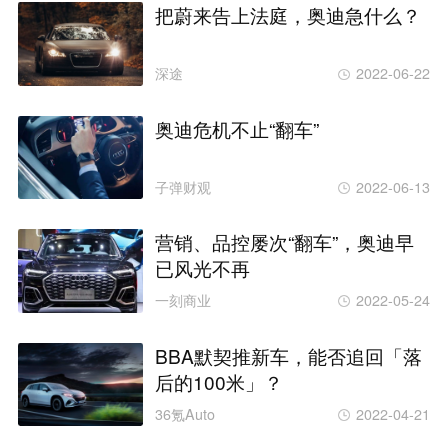
把蔚来告上法庭，奥迪急什么？
深途
2022-06-22
奥迪危机不止“翻车”
子弹财观
2022-06-13
营销、品控屡次“翻车”，奥迪早
已风光不再
一刻商业
2022-05-24
BBA默契推新车，能否追回「落
后的100米」？
36氪Auto
2022-04-21