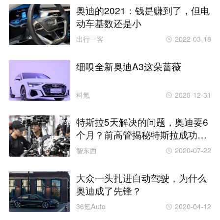
奥迪的2021：钱是赚到了，但电
动车基数还是小
出行一客
2022-03-18
细嗅全新奥迪A3这朵蔷薇
科氪
2020-12-31
特斯拉5天解决的问题，奥迪要6
个月？前高管揭秘特斯拉成功密
码
智东西
2020-07-22
大众一头扎进自动驾驶，为什么
奥迪成了先锋？
36氪Auto
2020-04-12