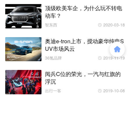
顶级欧美车企，为什么玩不转电
动车？
智东西
2020-03-18
奥迪e-tron上市，搅动豪华纯电S
UV市场风云
36氪品牌
2019-11-19
阅兵C位的荣光，一汽与红旗的
浮沉
出行一客
2019-10-08
商务合作
关于我们
加入我们
联系我们
城市加盟
寻求报道
我要入驻
投资者关系