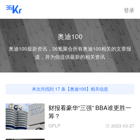
登录
奥迪100
奥迪100
最新资讯，36氪聚合所有
奥迪100
相关的文章报
道，并为你提供最新的相关资讯
本次共找到
17
条【
奥迪100
】相关信息
财报看豪华“三强” BBA谁更胜一
筹？
GPLP
2023-03-27