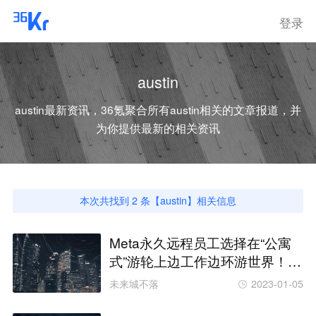
登录
austin
austin
最新资讯，36氪聚合所有
austin
相关的文章报道，并
为你提供最新的相关资讯
本次共找到
2
条【
austin
】相关信息
Meta永久远程员工选择在“公寓
式”游轮上边工作边环游世界！包
吃包住的海上移动小区每个月才
未来城不落
2023-01-05
2000美金！