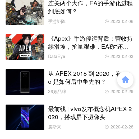
连关两个大作，EA的手游化进程
到底如何？
手游矩阵
2023-02-06
《Apex》手游停运背后：营收持
续滑坡，抢量艰难，EA称“还会
回来”
DataEye
2023-02-03
从 APEX 2018 到 2020，看 viv
o 是如何后中争先的？
36氪品牌
2020-02-29
最前线 | vivo发布概念机APEX 2
020，搭载屏下摄像头
袁斯来
2020-02-28