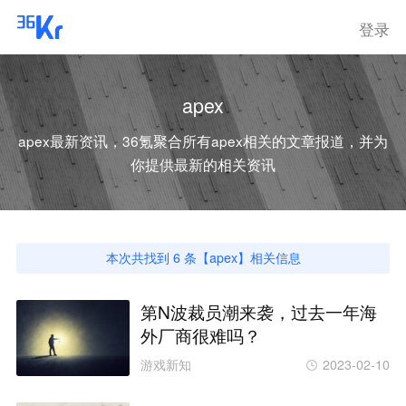
登录
apex
apex
最新资讯，36氪聚合所有
apex
相关的文章报道，并为
你提供最新的相关资讯
本次共找到
6
条【
apex
】相关信息
第N波裁员潮来袭，过去一年海
外厂商很难吗？
游戏新知
2023-02-10