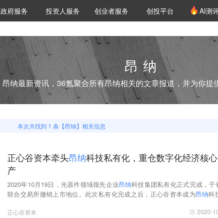
创投发布
项目推荐
核心服务
LP源计划
政府服务
投资人服务
创业者服务
创投平台
AI测
36氪Pro
VClub
VClub投资机构库
创投氪堂
城市之窗
投资机构职位推介
企业入驻
投资人认证
昂纳
昂纳
最新资讯，36氪聚合所有
昂纳
相关的文章报道，并为你提
本次共找到
1
条【
昂纳
】相关信息
正心谷资本牵头
昂
纳
科技私有化，重仓数字化经济核心
产
2020年10月19日，光器件领域领先企业
昂
纳
科技集团私有化正式完成，于
联合交易所撤销上市地位。此次私有化完成之后，正心谷资本成为
昂
纳
科
大的外部机构股东。
2020-1
正心谷资本