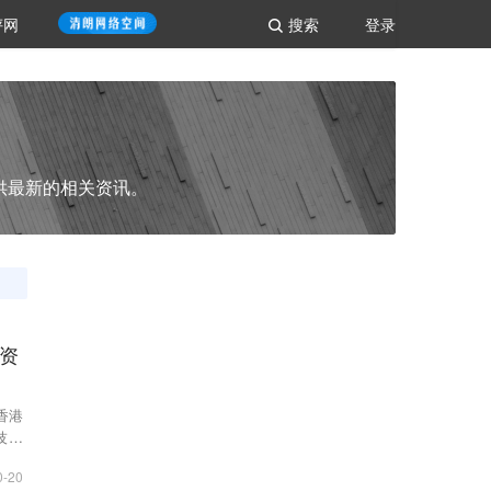
评网
搜索
登录
供最新的相关资讯。
资
香港
技最
0-20