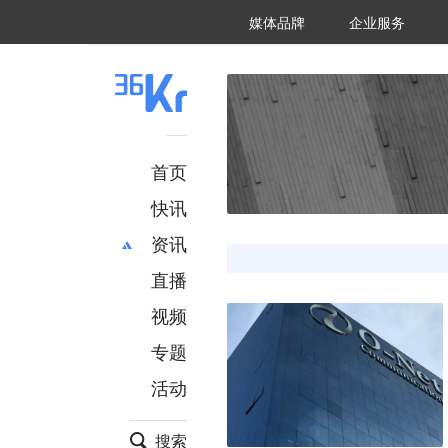
36氪Auto
数字时氪
企业号
未来消费
智能涌现
未来城市
启动Power on
媒体品牌
企业服务
企服点评
36氪出海
36氪研究院
潮生TIDE
36氪企服点评
36Kr研究院
36氪财经
职场bonus
36碳
后浪研究所
36Kr创新咨询
暗涌Waves
硬氪
氪睿研究院
首页
快讯
资讯
直播
最新
推荐
创投
财经
视频
汽车
AI
专题
科技
项目推荐
活动
专精特新
安徽
搜索