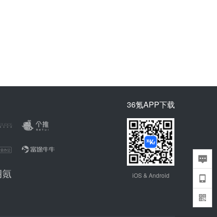
36氪APP下载
iOS & Android