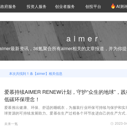
创投发布
项目推荐
核心服务
LP源计划
政府服务
投资人服务
创业者服务
创投平台
AI测
36氪Pro
VClub
VClub投资机构库
创投氪堂
城市之窗
投资机构职位推介
企业入驻
投资人认证
aimer
aimer
最新资讯，36氪聚合所有
aimer
相关的文章报道，并为你提
本次共找到
1
条【
aimer
】相关信息
爱慕持续AIMER RENEW计划，守护“众生的地球”，践
低碳环保理念！
爱慕推出健康、环保、舒适的睡眠衣，为服装行业环保可持续与保护和实
球资源的可持续发展助力。爱慕在生产过程各个环节改进自己的生产方式
研发科技上不断改革出新，积极响应环保可持续理念，这与地球日的主题“
2023-0
未来一氪
的地球”不谋而合。