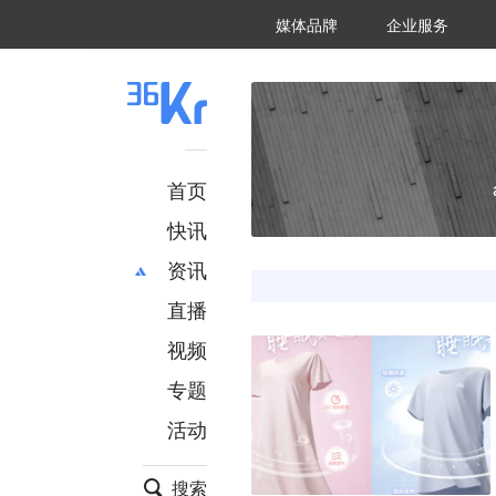
36氪Auto
数字时氪
企业号
未来消费
智能涌现
未来城市
启动Power on
媒体品牌
企业服务
企服点评
36氪出海
36氪研究院
潮生TIDE
36氪企服点评
36Kr研究院
36氪财经
职场bonus
36碳
后浪研究所
36Kr创新咨询
暗涌Waves
硬氪
氪睿研究院
首页
快讯
资讯
直播
最新
推荐
创投
财经
视频
汽车
AI
专题
科技
项目推荐
活动
专精特新
安徽
搜索