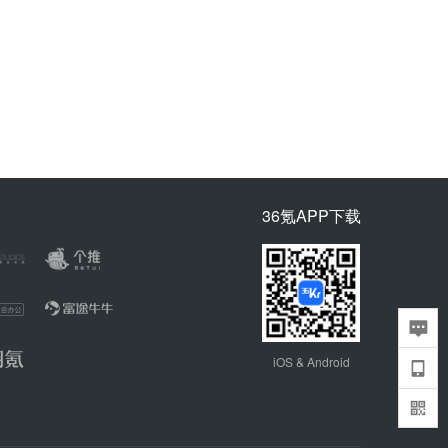
36氪APP下载
iOS & Android