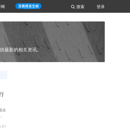
评网
搜索
登录
供最新的相关资讯。
行
现全
，在
众生
4-21