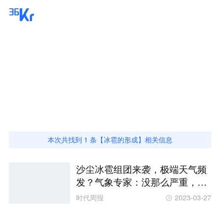
冰雹的形成
冰雹的形成
最新资讯，36氪聚合所有
冰雹的形成
相关的文
章报道，并为你提供最新的相关资讯
本次共找到
1
条【
冰雹的形成
】相关信息
沙尘冰雹组团来袭，极端天气频
发？气象专家：没那么严重，受
社交媒体渲染
时代周报
2023-03-27