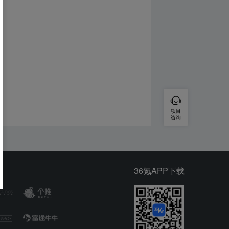
项目
咨询
36氪APP下载