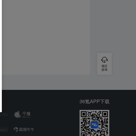
项目
咨询
36氪APP下载