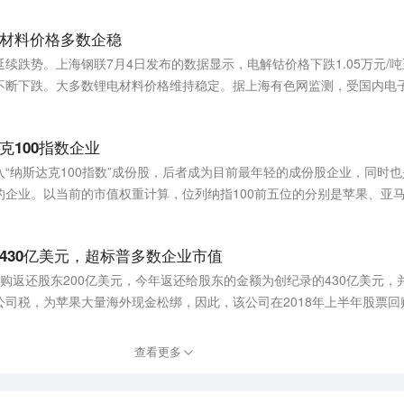
材料价格多数企稳
跌势。上海钢联7月4日发布的数据显示，电解钴价格下跌1.05万元/吨至3
不断下跌。大多数锂电材料价格维持稳定。据上海有色网监测，受国内电
持续回调，现货采购滞缓。上海钢联数据显示，近一个月，电池级碳酸锂价
报）
克100指数企业
“纳斯达克100指数”成份股，后者成为目前最年轻的成份股企业，同时
的企业。以当前的市值权重计算，位列纳指100前五位的分别是苹果、亚
6位。（TechWeb）
430亿美元，超标普多数企业市值
购返还股东200亿美元，今年返还给股东的金额为创纪录的430亿美元，
司税，为苹果大量海外现金松绑，因此，该公司在2018年上半年股票回
市值还高，这些企业包括福特汽车、达美航空及Twitter。（新浪）
查看更多