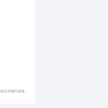
AI在全球企业中应用状况的缩影：一边热情地看好这项技术的潜力，一边迟迟不动手，甚至连制定了AI战略的公司都不是很多。