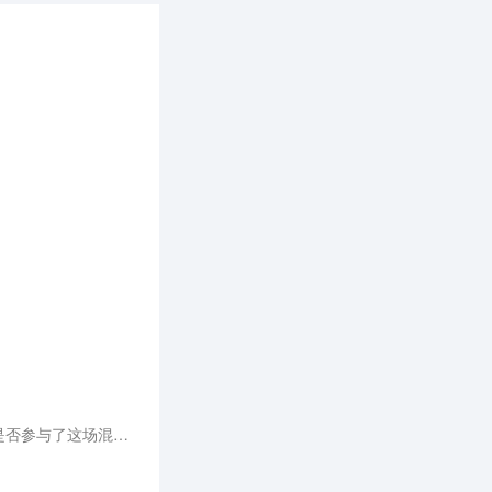
不跟风，坚持做自己，保持一颗平常心，这一点对所有涉足中国AI领域的企业来说，都尤为重要，无论你是否参与了这场混战。