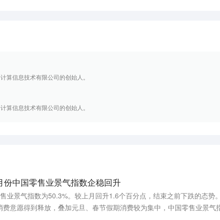
云计算信息技术有限公司的创始人。
云计算信息技术有限公司的创始人。
月份中国零售业景气指数企稳回升
售业景气指数为50.3%。较上月回升1.6个百分点，结束之前下跌的态势
费意愿得到释放，叠加元旦、春节假期消费较为集中，中国零售业景气指
显增强。（央视新闻）