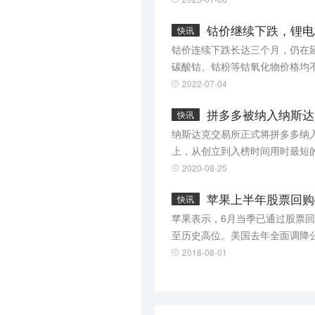
钴价继续下跌，锂电
快讯
钴价连续下跌长达三个月，仍在延续
碳酸钴、钴粉等钴氧化物价格均
响，钴需求整体增幅不大，钴价
2022-07-04
吨左右，基本维持稳定。（上证
拼多多被纳入纳斯达
快讯
纳斯达克交易所正式将拼多多纳入
上，从创立到入榜时间用时最短
脸书，初次被纳入的拼多多位列第2
2020-08-25
苹果上半年股票回购
快讯
苹果表示，6月当季已通过股票回
至历史高位。美国去年全面调降公
00指数成分股中近四分之三企业的
2018-08-01