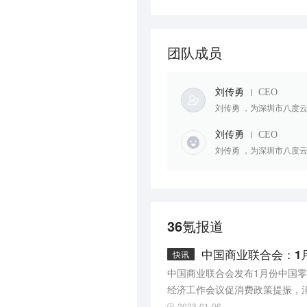
团队成员
刘传勇
CEO
刘传勇 ，为深圳市八度
刘传勇
CEO
刘传勇 ，为深圳市八度
36氪报道
中国商业联合会：1
快讯
中国商业联合会发布1月份中国零
经济工作会议促消费政策提振，消
回升，零售企业本月经营信心明
2023-01-06