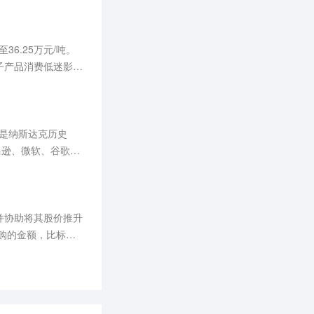
6.25万元/吨。
子产品消费低迷影
格保持在47万元/
也是纳斯达克历史
马逊、微软、谷歌和
并协助将其股价推升
购的金额，比标普5