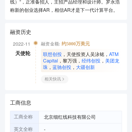
线）”，正准备招人，主招产品经理和设计师。罗永浩
称新的创业选择AR，相信AR才是下一代计算平台。
融资历史
2022-11
约5000万美元
融资金额:
联想创投
，
天使投资人吴泳铭
，
ATM
天使轮
Capital
，
黎万强
，
经纬创投
，
美团龙
珠
，
蓝驰创投
，
大疆创新
相关快讯
工商信息
北京细红线科技有限公司
工商全称
-
英文全称