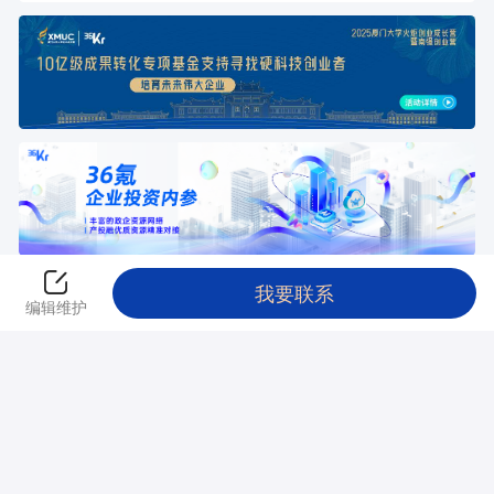
我要联系
返回创投平台
编辑维护
本站由
阿里云
提供计算与安全服务 违法和不良信息举报电话：010-
89650707 举报邮箱：jubao@36kr.com
© 2011~
2026
北京多氪信息科技有限公司 |
京ICP备12031756号
|
京ICP证
150143号
|
京公网安备11010502036099号