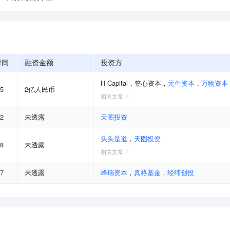
时间
融资金额
投资方
H Capital
，
笠心资本
，
元生资本
，
万物资本
05
2亿人民币
相关文章
12
未透露
天图投资
头头是道
，
天图投资
08
未透露
相关文章
07
未透露
峰瑞资本
，
真格基金
，
经纬创投