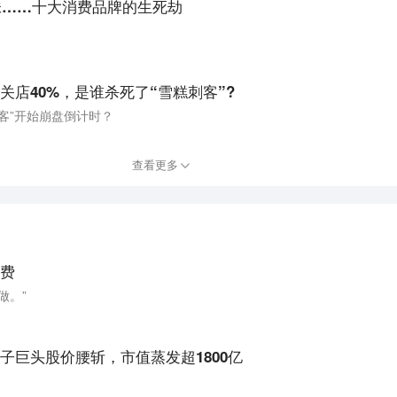
绝味……十大消费品牌的生死劫
店40%，是谁杀死了“雪糕刺客”?
客”开始崩盘倒计时？
查看更多
费
做。”
子巨头股价腰斩，市值蒸发超1800亿