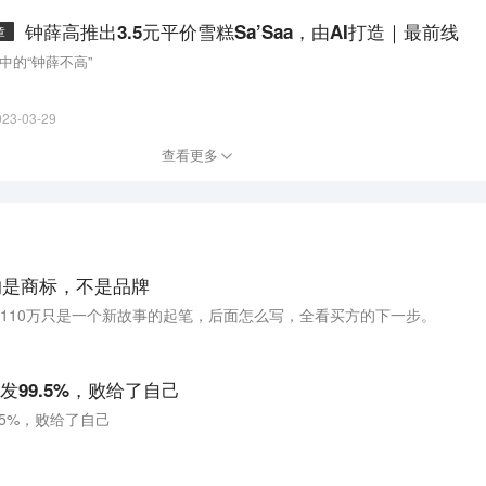
钟薛高推出3.5元平价雪糕Sa’Saa，由AI打造｜最前线
章
中的“钟薛不高”
023-03-29
查看更多
的是商标，不是品牌
110万只是一个新故事的起笔，后面怎么写，全看买方的下一步。
99.5%，败给了自己
5%，败给了自己