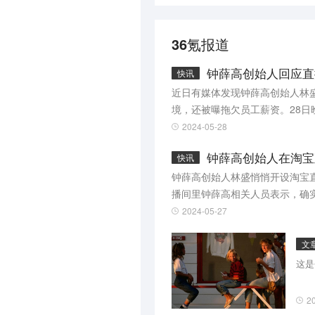
36氪报道
钟薛高创始人回应直
快讯
近日有媒体发现钟薛高创始人林
境，还被曝拖欠员工薪资。28日
钱给员工。（中新经纬）
2024-05-28
钟薛高创始人在淘宝
快讯
钟薛高创始人林盛悄悄开设淘宝
播间里钟薛高相关人员表示，确
2024-05-27
文
这是
2