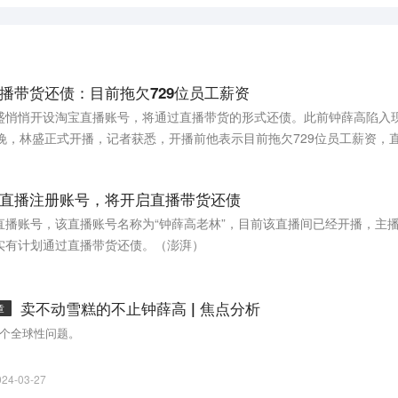
播带货还债：目前拖欠729位员工薪资
盛悄悄开设淘宝直播账号，将通过直播带货的形式还债。此前钟薛高陷入
晚，林盛正式开播，记者获悉，开播前他表示目前拖欠729位员工薪资，
直播注册账号，将开启直播带货还债
直播账号，该直播账号名称为“钟薛高老林”，目前该直播间已经开播，主
实有计划通过直播带货还债。（澎湃）
卖不动雪糕的不止钟薛高 | 焦点分析
章
个全球性问题。
024-03-27