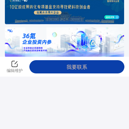
我要联系
返回创投平台
编辑维护
本站由
阿里云
提供计算与安全服务 违法和不良信息举报电话：010-
89650707 举报邮箱：jubao@36kr.com
© 2011~
2026
北京多氪信息科技有限公司 |
京ICP备12031756号
|
京ICP证
150143号
|
京公网安备11010502036099号