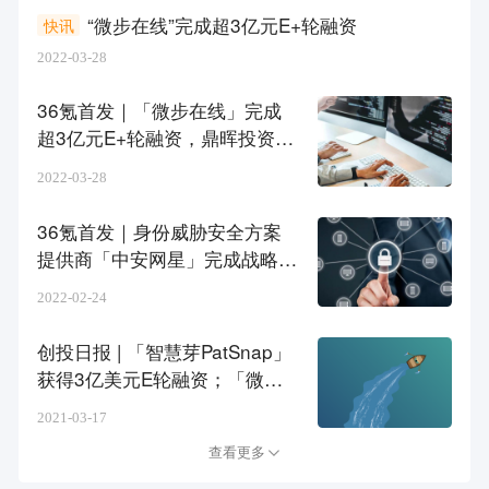
“微步在线”完成超3亿元E+轮融资
快讯
2022-03-28
36氪首发｜「微步在线」完成
超3亿元E+轮融资，鼎晖投资领
投
2022-03-28
36氪首发｜身份威胁安全方案
提供商「中安网星」完成战略融
资，投资方为「微步在线」
2022-02-24
创投日报 | 「智慧芽PatSnap」
获得3亿美元E轮融资；「微步
在线」完成5亿元E轮融资；以
2021-03-17
及今天值得关注的早期项目
查看更多