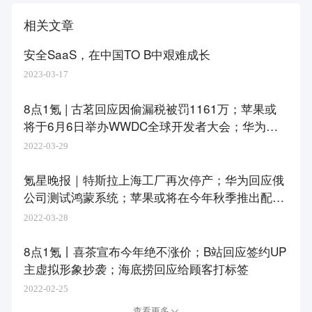
相关文章
安全SaaS，在中国TO B中艰难成长
2023-03-17
8点1氪 | ​古茗回应因偷漏税被罚1161万；苹果或
将于6月6日举办WWDC全球开发者大会；华为轮
值董事长再次重申不造车
2022-03-29
氪星晚报｜特斯拉上海工厂再次停产；华为回应俄
公司测试鸿蒙系统；苹果或将在今年秋季推出配备
M2芯片的iPad Pro
2022-03-28
8点1氪丨喜茶宣布今年绝不涨价；​B站回应签约UP
主虚拟形象抄袭；海底捞回应给顾客打标签
2022-02-25
查看更多