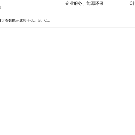
企业服务、能源环保
C
商
36氪首发｜储能科技公司大秦数能完成数十亿元 B、C 轮融资，继续深耕工商业储能市场
先进制造、能源环保
战略
能源环保
战略
先进制造
A
投资运营数百个零碳园区，光宇兆能获1.2亿元A轮融资 | 硬氪首发