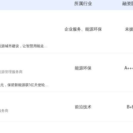
所属行业
融资
企业服务、能源环保
未
「安极能」：助力新型能源城市建设，让智慧用能走进千企万户
能源环保
A++
能源管理服务商
本周累积融资额超17.6亿元，保碧新能源获5亿天使轮融资 | 硬氪投融资周报
前沿技术
B+
服务商