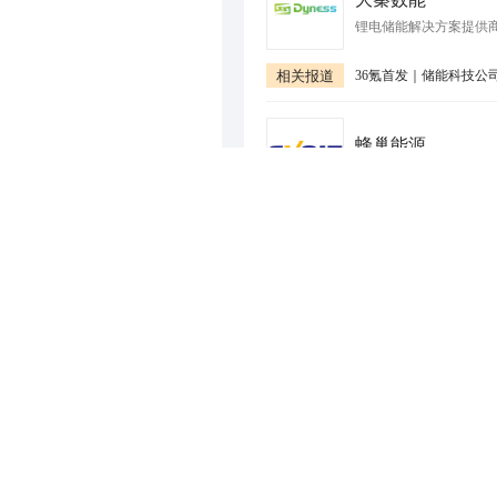
锂电储能解决方案提供
相关报道
蜂巢能源
电动电池研发生产商
南京港华燃气
管道燃气生产商
光宇兆能
新能源综合运营商
相关报道