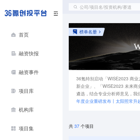
公司/项目名/投资机构/赛道
榜单名册
首页
融资快报
融资事件
36氪特别启动「WISE2023
新企业」、「WISE2023 未
项目库
遴选，结合专业分析师意见，我们
年度企业重磅发布丨太阳照常升
机构库
37
共
个项目
项目集