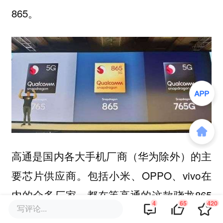
865。
高通是国内各大手机厂商（华为除外）的主
要芯片供应商。包括小米、OPPO、vivo在
内的众多厂家，都在等高通的这款骁龙865
4
65
420
写评论...
芯片。不过，骁龙865推出之后，大家发