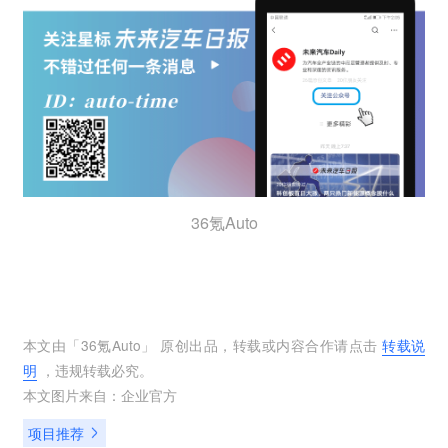
36氪Auto
本文由「
36氪Auto
」 原创出品，转载或内容合作请点击
转载说
明
，违规转载必究。
本文图片来自：
企业官方
项目推荐