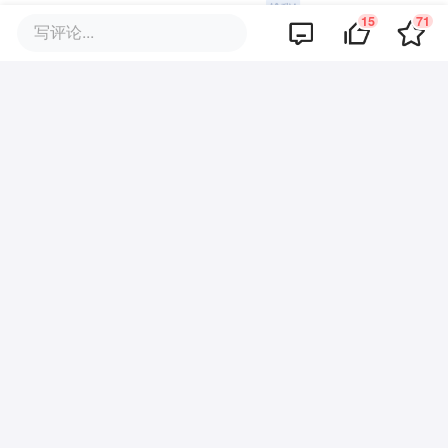
15
71
写评论...
暂无评论
商业策划
商务合作
关于我们
加入我们
联系我们
城市加盟
寻求报道
我要入驻
投资者关系