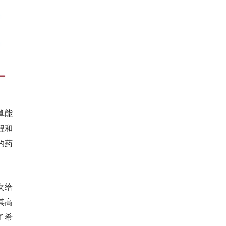
算能
程和
的药
次给
其高
了希