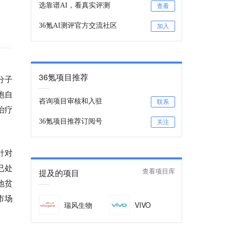
选靠谱AI，看真实评测
查看
36氪AI测评官方交流社区
加入
36氪项目推荐
分子
胞自
咨询项目审核和入驻
联系
治疗
36氪项目推荐订阅号
关注
针对
已处
提及的项目
查看项目库
地贫
市场
瑞风生物
VIVO