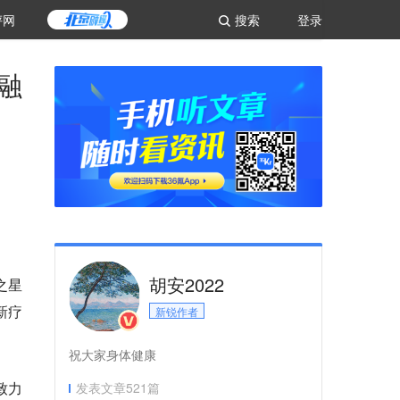
评网
搜索
登录
融
胡安2022
之星
新疗
新锐作者
祝大家身体健康
致力
发表文章
521
篇