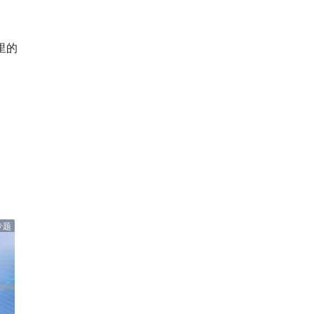
里的
专题