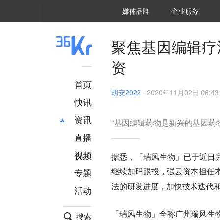
36氪Auto
数字时氪
企业号
未来消费
智能涌现
未来城市
启动Power on
媒体品牌
企业服务
企服点评
36氪出海
36氪研究院
潮生TIDE
36氪企服点评
36Kr研究院
36氪财经
职场bonus
36碳
后浪研究所
36Kr创新咨询
暗涌Waves
硬氪
氪睿研究院
聚焦基因编辑疗
资
首页
胡安2022
·
2020年11月02日 06:43
快讯
资讯
“基因编辑药物是新兴的基因药
直播
最新
推荐
创投
财经
视频
据悉，「瑞风生物」已于近日
汽车
AI
继续加码跟投，强云资本担任
专题
科技
项目推荐
法的研发进度，加快技术迭代
活动
专精特新
安徽
「瑞风生物」全称广州瑞风生物
搜索