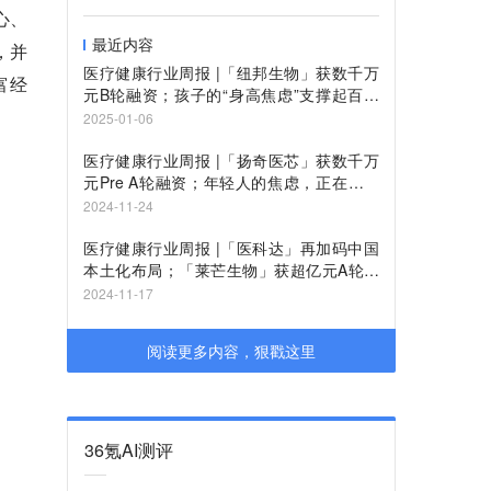
心、
最近内容
，并
医疗健康行业周报 |「纽邦生物」获数千万
富经
元B轮融资；孩子的“身高焦虑”支撑起百亿
生长激素市场
2025-01-06
医疗健康行业周报 |「扬奇医芯」获数千万
元Pre A轮融资；年轻人的焦虑，正在促成
血糖仪“大生意”
2024-11-24
医疗健康行业周报 |「医科达」再加码中国
本土化布局；「莱芒生物」获超亿元A轮融
资
2024-11-17
阅读更多内容，狠戳这里
36氪AI测评