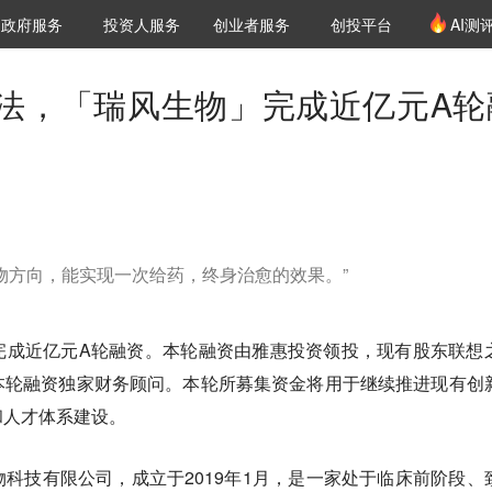
创投发布
项目推荐
核心服务
LP源计划
政府服务
投资人服务
创业者服务
创投平台
AI测
36氪Pro
VClub
VClub投资机构库
创投氪堂
城市之窗
投资机构职位推介
企业入驻
投资人认证
法，「瑞风生物」完成近亿元A轮
物方向，能实现一次给药，终身治愈的效果。”
完成近亿元A轮融资。本轮融资由雅惠投资领投，现有股东联想
本轮融资独家财务顾问。本轮所募集资金将用于继续推进现有创
和人才体系建设。
科技有限公司，成立于2019年1月，是一家处于临床前阶段、