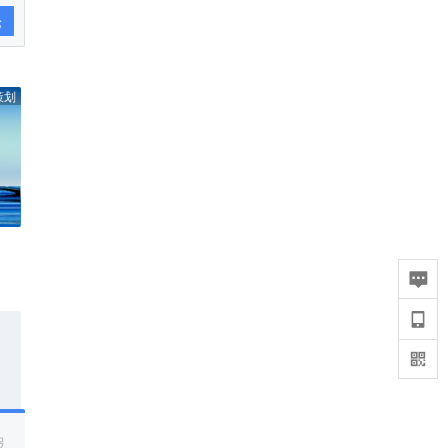
论
策划
报