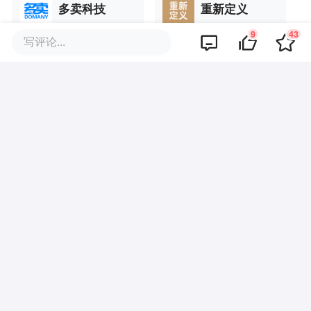
多卖科技
重新定义
9
43
写评论...
展开更多
品牌专题
你可能也喜欢这些文章
“实在撑不住了！”自助烤肉批量关
门，低价模型失效了？