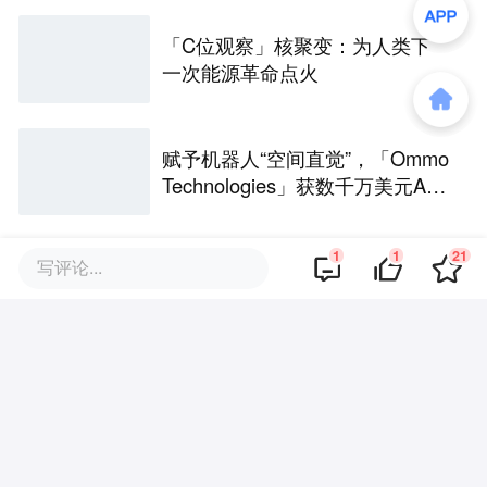
「C位观察」核聚变：为人类下
一次能源革命点火
赋予机器人“空间直觉”，「Ommo
Technologies」获数千万美元A轮
融资｜36氪首发
1
1
21
写评论...
CMC资本王鹤宇：回到没有AI的
那一天，去寻找投资的“第一性原
理” | CMC Insights
评论区
·
回复
Kr灰灰
2020-10-19
有点意思