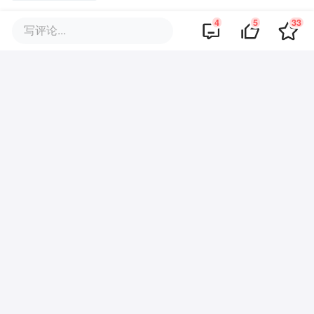
4
5
33
写评论...
车企卷起直播拆车，我们消费者
看热闹也要看门道
曾令上汽“吃瘪”，双龙汽车转世的
KGM又牵手奇瑞
输掉新能源的蔚小理，也赢不下
具身智能
余承东再回聚光灯，开卖101.6万
的尊界MPV