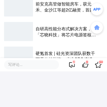
前安克高管做智能房车，获元
禾、金沙江等超2亿融资，首款产
品2027年初量产｜硬氪首发
自研高性能分布式解决方案，
「芯晓科技」将芯片电源签核周
期从几周缩短至几天 | 水下项目
硬氪首发 | 硅光资深团队获数千
万天使轮融资，瞄准CPO/OIO下
1
8
64
写评论...
一代光互连解决方案
国内唯一做多模态长记忆的公
司，融资数千万，押注主动智能
｜涌现新项目
菜鸟CTO李强创业做Physical AI