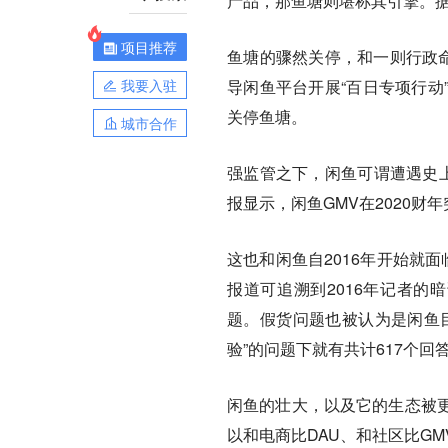
产品，那鱼塘则堪称其引擎。据
项目推荐
鱼塘的骤然关停，和一则行政命
我要入驻
导闲鱼平台开展“百日专项行动
关停鱼塘。
城市合作
强监管之下，闲鱼可谓遭遇史上
报显示，闲鱼GMV在2020财年
这也和闲鱼自2016年开始就
报道可追溯到2016年记者的
题。假货问题也被认为是闲鱼
验”的问题下就有共计617个回
闲鱼的壮大，以及它的生态被
以和电商比DAU、和社区比G