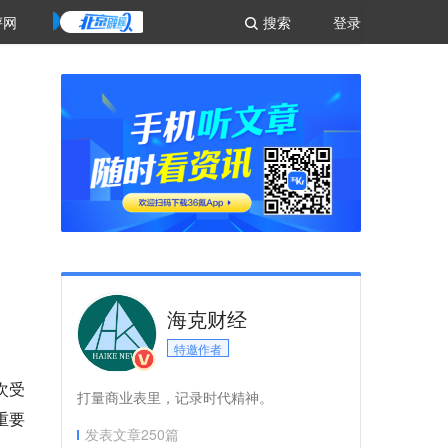
评网
搜索
登录
。
海克财经
特邀作者
次受
打量商业表里，记录时代精神。
重要
发表文章
250
篇