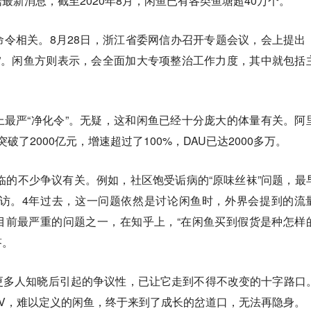
最新消息，截至2020年8月，闲鱼已有各类鱼塘超40万个。
令相关。8月28日，浙江省委网信办召开专题会议，会上提出
”。闲鱼方则表示，会全面加大专项整治工作力度，其中就包括
最严“净化令”。无疑，这和闲鱼已经十分庞大的体量有关。阿
突破了2000亿元，增速超过了100%，DAU已达2000多万。
面临的不少争议有关。例如，社区饱受诟病的“原味丝袜”问题，最
暗访。4年过去，这一问题依然是讨论闲鱼时，外界会提到的流
目前最严重的问题之一，在知乎上，“在闲鱼买到假货是种怎样
答。
更多人知晓后引起的争议性，已让它走到不得不改变的十字路口
MV，难以定义的闲鱼，终于来到了成长的岔道口，无法再隐身。