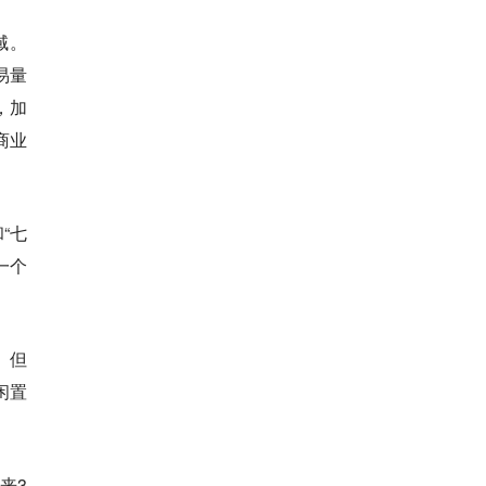
域。
易量
，加
商业
“七
一个
。但
闲置
来3