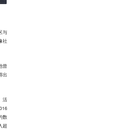
区与
像社
他曾
得出
、活
16
的数
入超