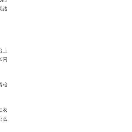
现路
台上
和闲
谓暗
旧衣
那么