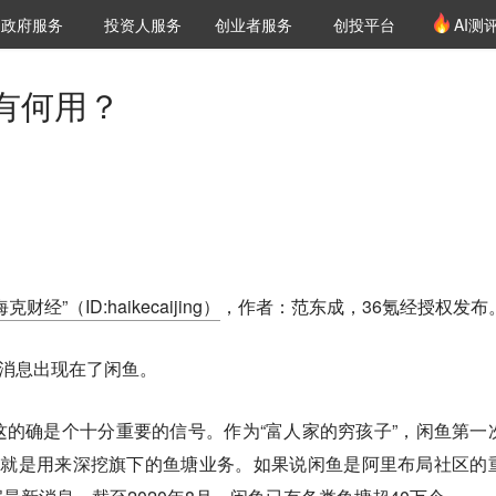
创投发布
项目推荐
核心服务
LP源计划
政府服务
投资人服务
创业者服务
创投平台
AI测
36氪Pro
VClub
VClub投资机构库
创投氪堂
城市之窗
投资机构职位推介
企业入驻
投资人认证
有何用？
海克财经”（ID:haikecaijing）
，作者：范东成，36氪经授权发布
的消息出现在了闲鱼。
的确是个十分重要的信号。作为“富人家的穷孩子”，闲鱼第一
，就是用来深挖旗下的鱼塘业务。如果说闲鱼是阿里布局社区的