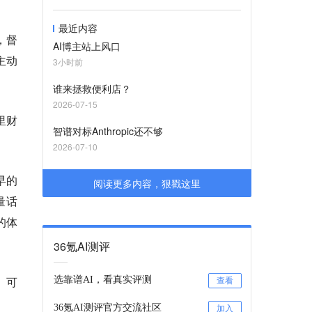
最近内容
，督
AI博主站上风口
主动
3小时前
谁来拯救便利店？
2026-07-15
里财
智谱对标Anthropic还不够
2026-07-10
早的
阅读更多内容，狠戳这里
量话
的体
36氪AI测评
。可
选靠谱AI，看真实评测
查看
36氪AI测评官方交流社区
加入