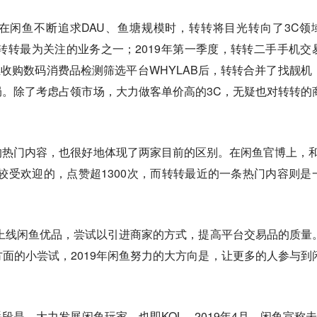
在闲鱼不断追求DAU、鱼塘规模时，转转将目光转向了3C领
为转转最为关注的业务之一；2019年第一季度，转转二手手机交
，继收购数码消费品检测筛选平台WHYLAB后，转转合并了找靓机
。除了考虑占领市场，大力做客单价高的3C，无疑也对转转的
热门内容，也很好地体现了两家目前的区别。在闲鱼官博上，和
较受欢迎的，点赞超1300次，而转转最近的一条热门内容则是
曾上线闲鱼优品，尝试以引进商家的方式，提高平台交易品的质量
面的小尝试，2019年闲鱼努力的大方向是，让更多的人参与到
段是，大力发展闲鱼玩家，也即KOL。2019年4月，闲鱼宣称未