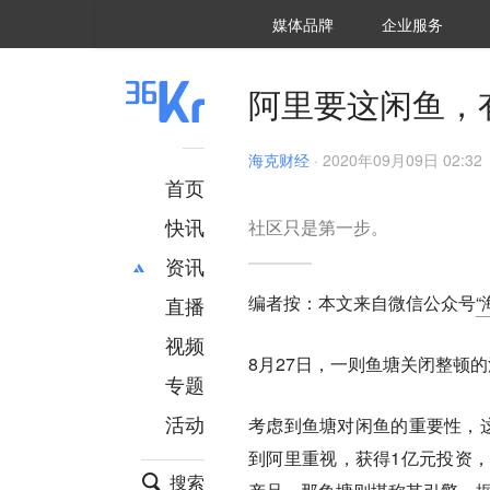
36氪Auto
数字时氪
企业号
未来消费
智能涌现
未来城市
启动Power on
媒体品牌
企业服务
企服点评
36氪出海
36氪研究院
潮生TIDE
36氪企服点评
36Kr研究院
36氪财经
职场bonus
36碳
后浪研究所
36Kr创新咨询
暗涌Waves
硬氪
氪睿研究院
阿里要这闲鱼，
海克财经
·
2020年09月09日 02:32
首页
快讯
社区只是第一步。
资讯
编者按：本文来自微信公众号
“
直播
最新
推荐
创投
财经
视频
8月27日，一则鱼塘关闭整顿
汽车
AI
专题
科技
项目推荐
活动
考虑到鱼塘对闲鱼的重要性，这
专精特新
安徽
到阿里重视，获得1亿元投资
搜索