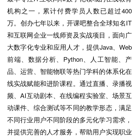
机构之一，累计付费学员人数已超过400
万。创办七年以来，开课吧整合全球知名IT
和互联网企业一线师资及实战项目，面向广
大数字化专业和应用人才，提供Java、Web
前端、数据分析、Python、人工智能、产
品、运营、智能物联等热门学科的体系化在
线实战赋能和进阶课程。通过直播、录播视
频、AI互动剧本、在线编程实验室、场景互
动课件、综合测试等不同的教学形态，满足
不同行业用户不同阶段的多元化学习需求，
并提供完善的人才服务，帮助用户实现职业