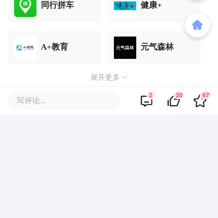
同行拼车
健康+
A+教育
元气森林
展开更多
2
20
67
写评论...
品牌专题
你可能也喜欢这些文章
前安克高管做智能房车，获元