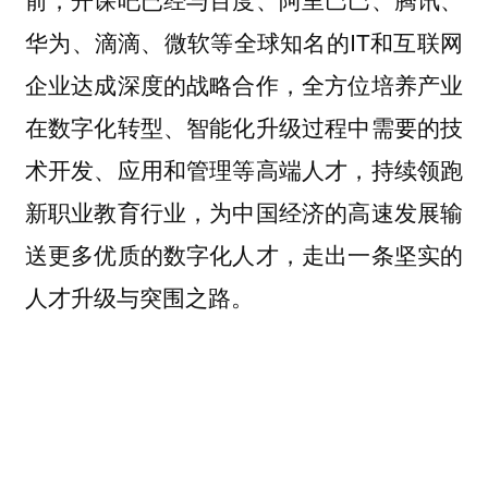
华为、滴滴、微软等全球知名的IT和互联网
企业达成深度的战略合作，全方位培养产业
在数字化转型、智能化升级过程中需要的技
术开发、应用和管理等高端人才，持续领跑
新职业教育行业，为中国经济的高速发展输
送更多优质的数字化人才，走出一条坚实的
人才升级与突围之路。