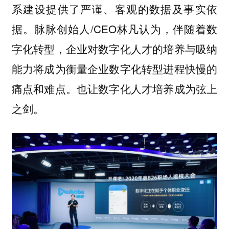
系建设提供了严谨、客观的数据及事实依
据。脉脉创始人/CEO林凡认为，伴随着数
字化转型，企业对数字化人才的培养与吸纳
能力将成为衡量企业数字化转型进程快慢的
痛点和难点。也让数字化人才培养成为弦上
之剑。