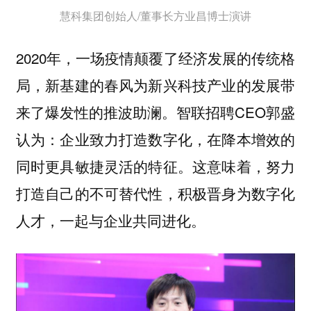
慧科集团创始人/董事长方业昌博士演讲
2020年，一场疫情颠覆了经济发展的传统格
局，新基建的春风为新兴科技产业的发展带
来了爆发性的推波助澜。智联招聘CEO郭盛
认为：企业致力打造数字化，在降本增效的
同时更具敏捷灵活的特征。这意味着，努力
打造自己的不可替代性，积极晋身为数字化
人才，一起与企业共同进化。