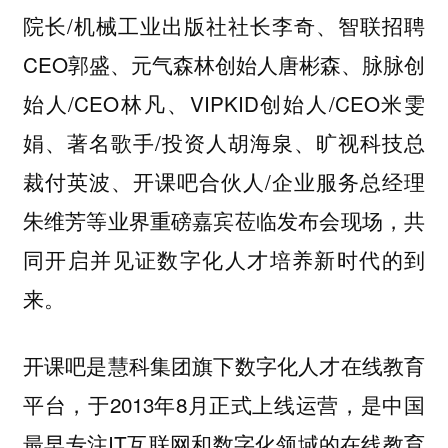
院长/机械工业出版社社长李奇、智联招聘
CEO郭盛、元气森林创始人唐彬森、脉脉创
始人/CEO林凡、VIPKID创始人/CEO米雯
娟、著名歌手/投资人胡海泉、旷视科技总
裁付英波、开课吧合伙人/企业服务总经理
朱维芳等业界重磅嘉宾莅临发布会现场，共
同开启并见证数字化人才培养新时代的到
来。
开课吧是慧科集团旗下数字化人才在线教育
平台，于2013年8月正式上线运营，是中国
最早专注IT互联网和数字化领域的在线教育