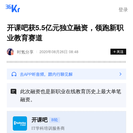
登录
开课吧获5.5亿元独立融资，领跑新职
业教育赛道
时氪分享
2020年08月26日 08:48
此次融资也是新职业在线教育历史上最大单笔
融资。
开课吧
B轮
IT学科培训服务商