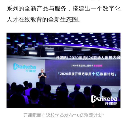
系列的全新产品与服务，搭建出一个数字化
人才在线教育的全新生态圈。
开课吧面向返校学员发布“10亿涨薪计划”