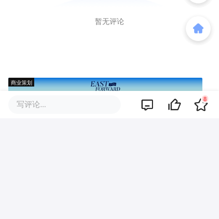
暂无评论
商业策划
8
写评论...
商务合作
关于我们
加入我们
联系我们
城市加盟
寻求报道
我要入驻
投资者关系
违法和不良信息、未成年人保护举报电话：010-89650707
举报邮箱：jubao@36kr.com 网上有害信息举报
© 2011~
2026
北京多氪信息科技有限公司 |
京ICP备12031756号-6
|
京ICP证150143号
| 京公网安备11010502057322号