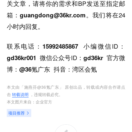
，请将你的需求和BP发送至指定邮
关文章
箱：
。我们将在24
guangdong@36kr.com
小时内回复。
联系电话：
小编微信ID：
15992485867
微信公众号ID：
官方微
gd36kr001
gd36kr
博：
抖音：
@36氪广东
湾区会氪
本文由「
施燕芬@36氪广东
」 原创出品，转载或内容合作请点
击
转载说明
，违规转载必究。
本文图片来自：
企业官方
项目推荐