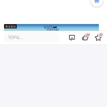
商业策划
24
21
写评论...
商务合作
关于我们
加入我们
联系我们
城市加盟
寻求报道
我要入驻
投资者关系
违法和不良信息、未成年人保护举报电话：010-89650707
举报邮箱：jubao@36kr.com 网上有害信息举报
© 2011~
2026
北京多氪信息科技有限公司 |
京ICP备12031756号-6
|
京ICP证150143号
| 京公网安备11010502057322号