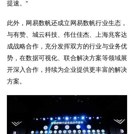
提速。”
此外，网易数帆还成立网易数帆行业生态，
与有赞、城云科技、伟仕佳杰、上海兆客达
成战略合作，充分发挥双方的行业与业务优
势，在数据可视化、联合解决方案等领域展
开深入合作，持续为企业提供更丰富的解决
方案。