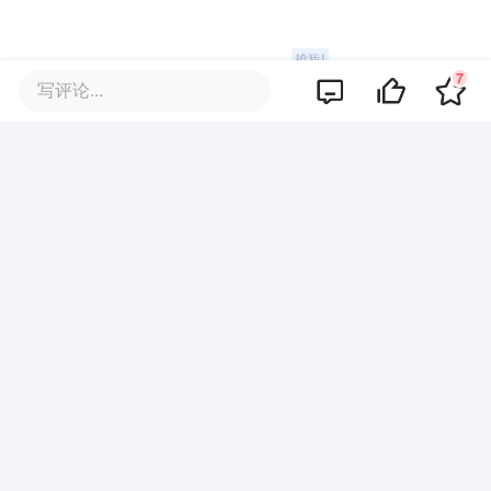
7
写评论...
暂无评论
商业策划
商务合作
关于我们
加入我们
联系我们