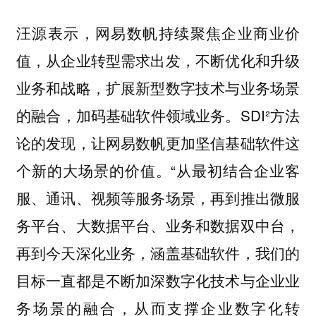
汪源表示，网易数帆持续聚焦企业商业价
值，从企业转型需求出发，不断优化和升级
业务和战略，扩展新型数字技术与业务场景
的融合，加码基础软件领域业务。SDI²方法
论的发现，让网易数帆更加坚信基础软件这
个新的大场景的价值。“从最初结合企业客
服、通讯、视频等服务场景，再到推出微服
务平台、大数据平台、业务和数据双中台，
再到今天深化业务，涵盖基础软件，我们的
目标一直都是不断加深数字化技术与企业业
务场景的融合，从而支撑企业数字化转