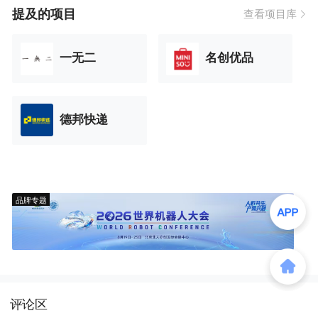
提及的项目
查看项目库
一无二
名创优品
德邦快递
品牌专题
评论区