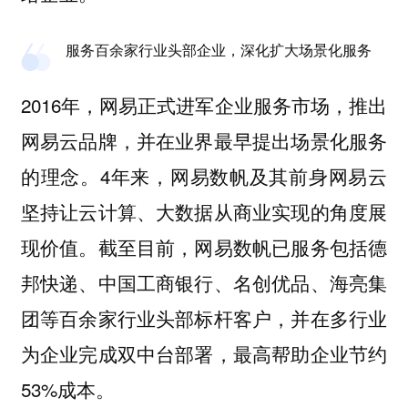
服务百余家行业头部企业，深化扩大场景化服务
2016年，网易正式进军企业服务市场，推出
网易云品牌，并在业界最早提出场景化服务
的理念。4年来，网易数帆及其前身网易云
坚持让云计算、大数据从商业实现的角度展
现价值。截至目前，网易数帆已服务包括德
邦快递、中国工商银行、名创优品、海亮集
团等百余家行业头部标杆客户，并在多行业
为企业完成双中台部署，最高帮助企业节约
53%成本。