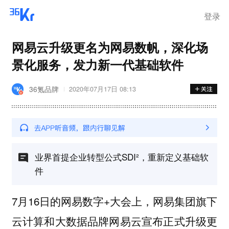
登录
网易云升级更名为网易数帆，深化场
景化服务，发力新一代基础软件
36氪品牌
2020年07月17日 08:13
业界首提企业转型公式SDI²，重新定义基础软
件
7月16日的网易数字+大会上，网易集团旗下
云计算和大数据品牌网易云宣布正式升级更