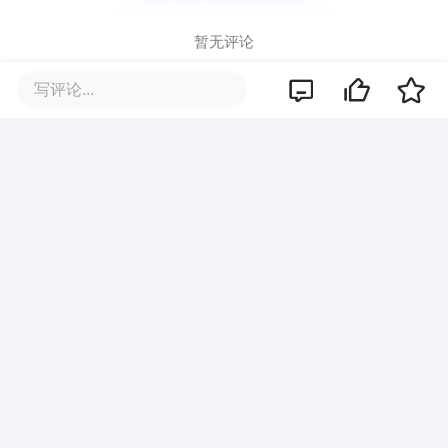
暂无评论
写评论...
商业策划
商务合作
关于我们
加入我们
联系我们
城市加盟
寻求报道
我要入驻
投资者关系
违法和不良信息、未成年人保护举报电话：010-89650707
举报邮箱：jubao@36kr.com 网上有害信息举报
© 2011~
2026
北京多氪信息科技有限公司 |
京ICP备12031756号-6
|
京ICP证150143号
| 京公网安备11010502057322号