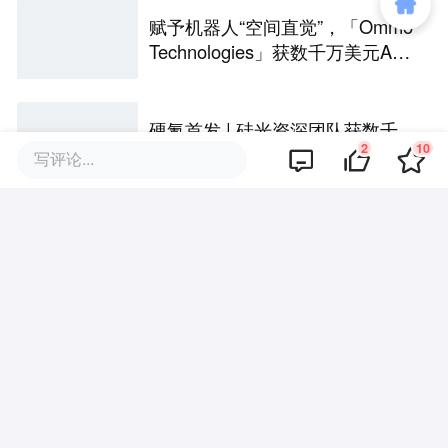
赋予机器人“空间直觉”，「Ommo
Technologies」获数千万美元A轮
融资｜36氪首发
硬氪首发 | 硅光资深团队获数千
2
10
万天使轮融资，瞄准CPO/OIO下
写评论...
一代光互连解决方案
自研SNN类脑芯片、做医疗设备
的“上游大脑”，「米能科技」获数
千万元融资｜36氪首发
Kando AI完成数千万元种子轮融
资，要做“决策领域的Cursor”｜涌
现新项目
清华博士团队创业，这家公司要