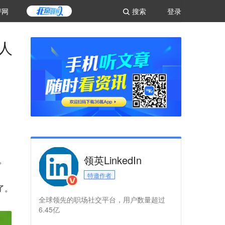
评网
搜索
登录
人
领英LinkedIn
。
特邀作者
了。
全球领先的职场社交平台，用户数量超过
6.45亿