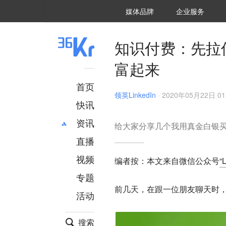
36氪Auto
数字时氪
企业号
未来消费
智能涌现
未来城市
启动Power on
媒体品牌
企业服务
企服点评
36氪出海
36氪研究院
潮生TIDE
36氪企服点评
36Kr研究院
36氪财经
职场bonus
36碳
后浪研究所
36Kr创新咨询
暗涌Waves
硬氪
氪睿研究院
知识付费：先拉
富起来
首页
领英LinkedIn
·
2020年05月22日 01
快讯
资讯
给大家分享几个我用真金白银
直播
最新
推荐
创投
财经
视频
编者按：本文来自微信公众号
“
汽车
AI
专题
科技
项目推荐
前几天，在跟一位朋友聊天时，
活动
专精特新
安徽
搜索