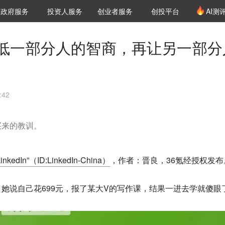
创投发布
项目推荐
核心服务
LP源计划
政府服务
投资人服务
创业者服务
创投平台
AI测
36氪Pro
VClub
VClub投资机构库
创投氪堂
城市之窗
投资机构职位推介
企业入驻
投资人认证
低一部分人的智商，再让另一部分
:42
买来的教训。
LinkedIn”（ID:LinkedIn-China）
，作者：晋良，36氪经授权发布
她说自己花699元，报了某大V的写作课，结果一进去学就傻眼