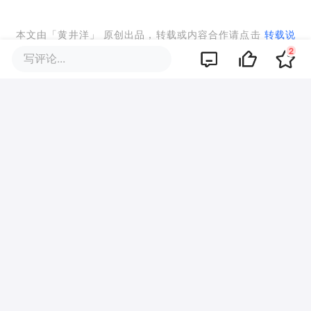
本文由「
黄井洋
」 原创出品，转载或内容合作请点击
转载说
明
，违规转载必究。
2
写评论...
本文图片来自：
采访供图
项目推荐
0
好文章，需要你的鼓励
提及的项目
查看项目库
智能车联