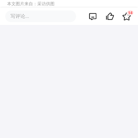
本文图片来自：
采访供图
14
项目推荐
写评论...
0
好文章，需要你的鼓励
报道的项目
微医集团
我要联络
移动互联网医疗健康服务平台
提及的项目
查看项目库