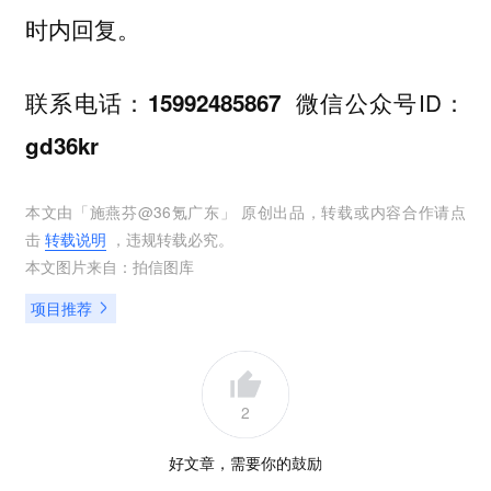
时内回复。
联系电话：
微信公众号ID：
15992485867
gd36kr
本文由「
施燕芬@36氪广东
」 原创出品，转载或内容合作请点
击
转载说明
，违规转载必究。
本文图片来自：
拍信图库
项目推荐
2
好文章，需要你的鼓励