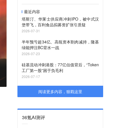
最近内容
塔斯汀、华莱士供应商冲刺IPO，被中式汉
堡带飞，百利食品拟募资扩张引质疑
2026-07-31
半年预亏超34亿、高瓴资本割肉减持，隆基
绿能押注BC背水一战
2026-07-23
硅基流动冲刺港股：77亿估值背后，“Token
工厂第一股”困于负毛利
2026-07-17
阅读更多内容，狠戳这里
36氪AI测评