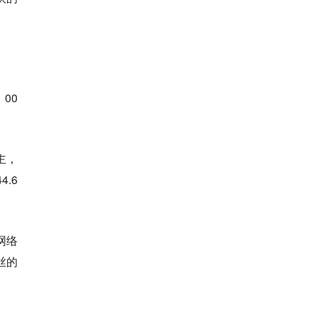
00
主，
.6
网络
丝的