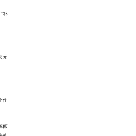
“补
。
次元
个作
源倾
快的