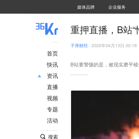
36氪Auto
数字时氪
企业号
未来消费
智能涌现
未来城市
启动Power on
媒体品牌
企业服务
企服点评
36氪出海
36氪研究院
潮生TIDE
36氪企服点评
36Kr研究院
36氪财经
职场bonus
36碳
后浪研究所
36Kr创新咨询
暗涌Waves
硬氪
氪睿研究院
重押直播，B站“
子弹财经
·
2020年04月13日 00:18
首页
快讯
B站要警惕的是，被现实磨平棱
资讯
直播
最新
推荐
创投
财经
视频
汽车
AI
专题
科技
项目推荐
活动
专精特新
安徽
搜索