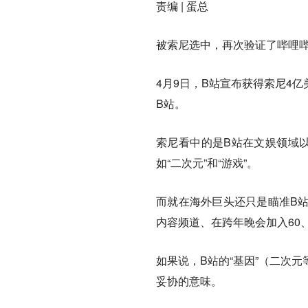
责编 | 蛋总
被索尼选中，再次验证了哔哩哔
4月9日，B站宣布获得索尼4
B站。
索尼看中的是B站在文娱领域
如“二次元”和“游戏”。
而就在海外巨头还只是瞄准B
内容频道、在跨年晚会加入60
如果说，B站的“基因”（二次
妥协的意味。