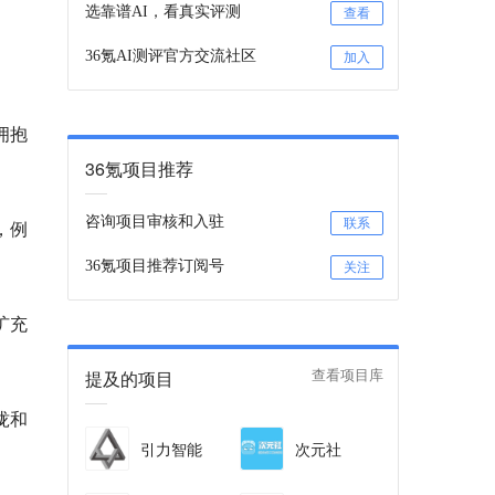
选靠谱AI，看真实评测
查看
36氪AI测评官方交流社区
加入
拥抱
36氪项目推荐
咨询项目审核和入驻
联系
，例
36氪项目推荐订阅号
关注
扩充
提及的项目
查看项目库
拢和
引力智能
次元社