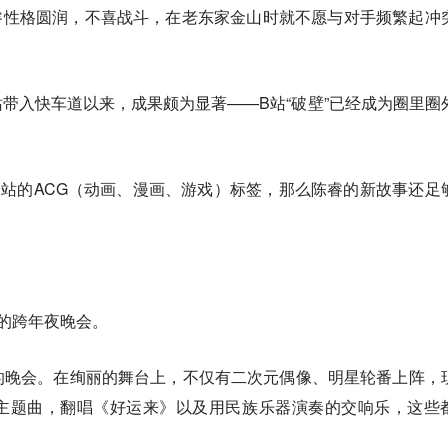
睿性格圆润，不喜战斗，在老东家金山时就不愿与对手频繁起冲
B站带入快车道以来，成果颇为显著——B站“破壁”已经成为圈里圈
站的ACG（动画、漫画、游戏）标签，那么陈睿的新故事还足
0的跨年夜晚会。
的晚会。在绚丽的舞台上，不仅有二次元偶像、明星轮番上阵，
主题曲，翻唱《好运来》以及用民族乐器演奏的交响乐，这些