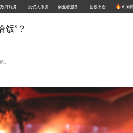
创投发布
项目推荐
核心服务
LP源计划
政府服务
投资人服务
创业者服务
创投平台
AI测
36氪Pro
VClub
VClub投资机构库
创投氪堂
城市之窗
投资机构职位推介
企业入驻
投资人认证
恰饭”？
角。