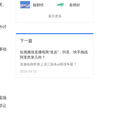
突。
核财经
老师好
展开更多
外讨
下一篇
够动
短视频借直播电商“造反”，抖音、快手挑战
阿里胜算几何？
直播电商即将上演三国杀or两强争霸？
2020-04-13
现场
都让