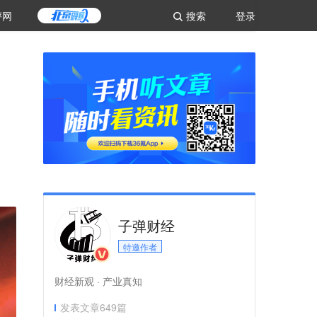
评网
搜索
登录
子弹财经
特邀作者
财经新观 · 产业真知
发表文章
649
篇