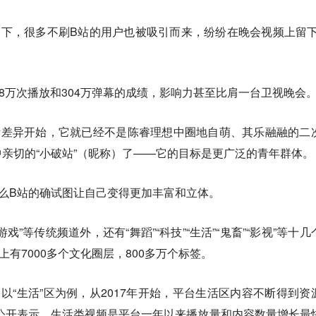
下，很多不刷B站的用户也被吸引而来，纷纷在晚会视频上留下
58万次播放和304万弹幕的成绩，影响力甚至比肩一台卫视晚会
际差异开始，它就已经不是陈睿理想中圈地自萌、其乐融融的二
亲切的“小破站”（昵称）了——它的目标是更广泛的青年群体。
那么B站的确试图让自己变得更加丰富和立体。
游戏”等传统频道外，还有“舞蹈”“科技”“生活”“鬼畜”“影视”等十几
有7000多个文化圈层，800多万个标签。
。以“生活”区为例，从2017年开始，平台生活区内容不断得到资
曾公开表示，生活类视频是平台一年以来播放量和内容数量增长最