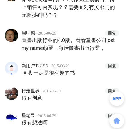
上销售可否实现？？需要面对有关部门的
无限挑剔吗？？
·
回复
周理德
2015-06-29
圖書出版行业的4.0版。看看童書公司lost
my name顛覆，激活圖書出版行業，
·
回复
新用户127217
2015-06-29
哇哦 一定是很有趣的书
·
回复
行走世界
2015-06-29
很有创意
·
回复
星老果
2015-06-29
很有想法啊