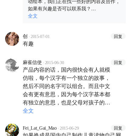
动绘本，我们正在找一些好的内容及合作，
如果有兴趣是否可以联系我？
qq:2409274027
全文
·
回复
创
2015-07-01
有趣
·
回复
麻雀信使
2015-06-30
产品内容的话，国内很快会有人就模
仿啦，每个汉字有一个独立的故事，
然后不同的名字可以组合。而且中文
会有更有意思，因为每个汉字基本都
有独立的意思，也是父母对孩子的期
望。玩故事游戏会让孩子更能理解父
全文
母。那么常见的人名、常见的含义，
都要有故事游戏了。
·
回复
Fei_Lat_Gai_Mao
2015-06-29
如果换成是国内自己制作儿童读物自己网