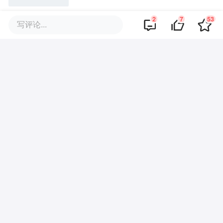
2
7
53
写评论...
椰子水熄火，别再用互联网思维
做饮料了
花四十年撕掉的代工标签，中国
品牌又自己贴回去了
评论区
·
回复
大地
2019-12-25
城管来了
·
回复
Scarlettttt
2019-12-24
值得期待