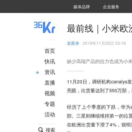
36氪Auto
数字时氪
企业号
未来消费
智能涌现
未来城市
启动Power on
媒体品牌
企业服务
企服点评
36氪出海
36氪研究院
潮生TIDE
36氪企服点评
36Kr研究院
36氪财经
职场bonus
36碳
后浪研究所
36Kr创新咨询
暗涌Waves
硬氪
氪睿研究院
最前线｜小米欧
袁斯来
·
2019年11月25日 03:18
首页
快讯
缺少高端产品的拉力也成为小
资讯
11月23日，调研机构cana
直播
最新
推荐
亮眼，出货量达到了550万部，
创投
财经
视频
汽车
AI
专题
经历了上个季度的下跌，华为在
科技
项目推荐
活动
专精特新
安徽
部。三星则继续维持第一的位置
在欧洲出货量下滑了4%，很明显
搜索