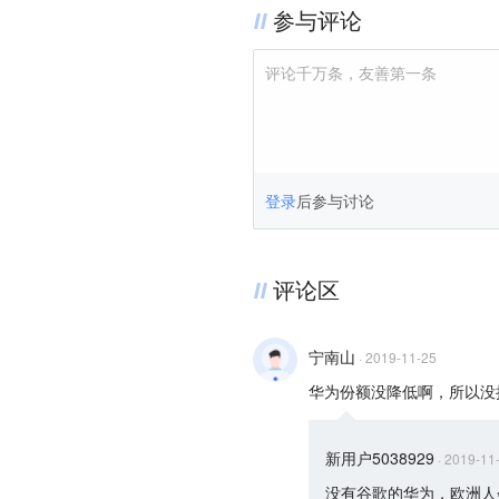
参与评论
评论千万条，友善第一条
登录
后参与讨论
评论区
宁南山
·
2019-11-25
华为份额没降低啊，所以没抢
新用户5038929
·
2019-11
没有谷歌的华为，欧洲人