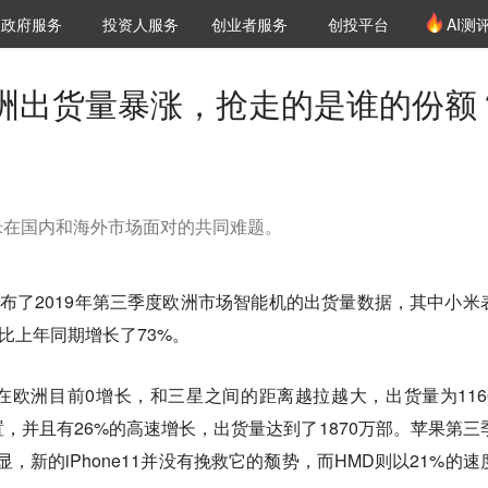
创投发布
项目推荐
核心服务
LP源计划
政府服务
投资人服务
创业者服务
创投平台
AI测
36氪Pro
VClub
VClub投资机构库
创投氪堂
城市之窗
投资机构职位推介
企业入驻
投资人认证
洲出货量暴涨，抢走的是谁的份额
米在国内和海外市场面对的共同难题。
lys发布了2019年第三季度欧洲市场智能机的出货量数据，其中小米
比上年同期增长了73%。
欧洲目前0增长，和三星之间的距离越拉越大，出货量为116
，并且有26%的高速增长，出货量达到了1870万部。苹果第三
，新的iPhone11并没有挽救它的颓势，而HMD则以21%的速