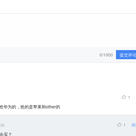
0/1000
提交评
1
华为的，抢的是苹果和other的
1
回
-26
会买？