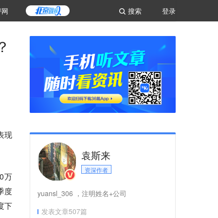
评网
搜索
登录
？
表现
袁斯来
资深作者
0万
季度
yuansl_306 ，注明姓名+公司
度下
发表文章
507
篇