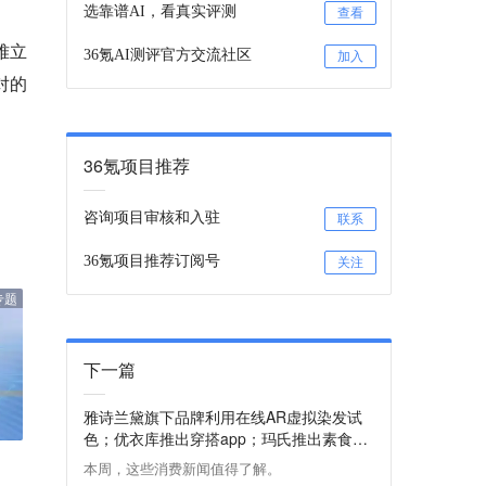
选靠谱AI，看真实评测
查看
难立
36氪AI测评官方交流社区
加入
对的
36氪项目推荐
咨询项目审核和入驻
联系
36氪项目推荐订阅号
关注
专题
下一篇
雅诗兰黛旗下品牌利用在线AR虚拟染发试
色；优衣库推出穿搭app；玛氏推出素食巧
克力 | 一周消费新闻Vol.61
本周，这些消费新闻值得了解。