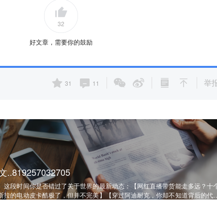
32
好文章，需要你的鼓励
举
31
11
19257032705
。这段时间你是否错过了关于世界的最新动态：【网红直播带货能走多远？十
斯拉的电动皮卡酷极了，但并不完美】【穿过阿迪耐克，你却不知道背后的代
，36氪的窗口一直为你敞开~