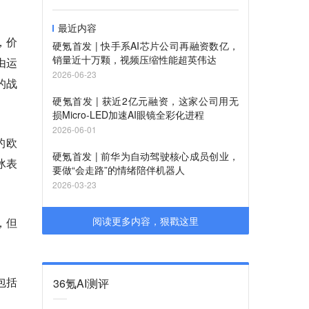
最近内容
，价
硬氪首发 | 快手系AI芯片公司再融资数亿，
销量近十万颗，视频压缩性能超英伟达
由运
2026-06-23
的战
硬氪首发 | 获近2亿元融资，这家公司用无
损Micro-LED加速AI眼镜全彩化进程
2026-06-01
的欧
硬氪首发 | 前华为自动驾驶核心成员创业，
冰表
要做“会走路”的情绪陪伴机器人
2026-03-23
阅读更多内容，狠戳这里
，但
包括
36氪AI测评