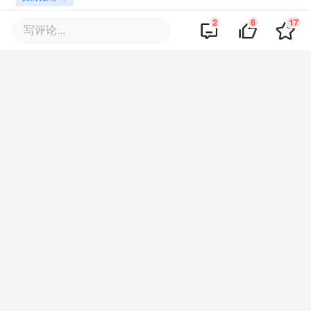
2
6
17
写评论...
6
好文章，需要你的鼓励
报道的项目
OPPO
我要联络
全球性智能终端和移动互联网服务商
提及的项目
查看项目库
魅族
Fly