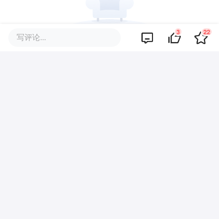
3
22
写评论...
暂无评论
商业策划
商务合作
关于我们
加入我们
联系我们
城市加盟
寻求报道
我要入驻
投资者关系
违法和不良信息、未成年人保护举报电话：010-89650707