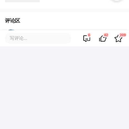
评论区
·
回复
KevinAbel
2019-10-14
6
42
209
写评论...
反问一个问题，既然所有的工作都是
不热爱的，既然所有的专业也都是不
热爱的，为什么要选择A而不选择
B，难道是因为钱多事少离家近？难
道是因为没有选择所以做了最优解？
事实上工作是有喜欢和适合的，只是
全文
总有不喜欢和不适合的部分。jobs如
·
·
回复
果不去做那些自己喜欢的事情，怎么
新用户5014057
2019-10-14
同意！虽然100％契合兴趣的工作几乎是不
能去做apple的时候用到那些东西。
存在的，但总有一些工作会与你的兴趣沾点
虽然只也不一定代表兴趣，但是也不
边，这沾点边的内容就是你在这一行沉浸下
是所谓的选择一行就一直做下去这么
去的动力和慰藉。但也不能否认的是，一部
简单。坚持就代表胜利么？没有数理
分人的“寻找热爱”实际上是逃避现实。