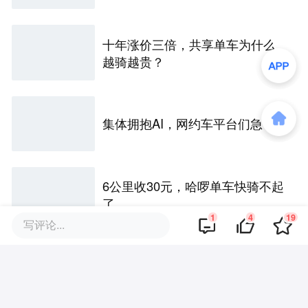
十年涨价三倍，共享单车为什么
越骑越贵？
集体拥抱AI，网约车平台们急了
6公里收30元，哈啰单车快骑不起
了
1
4
19
写评论...
评论区
·
回复
jokin
2019-10-12