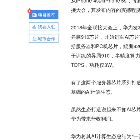
从iPhone 4s到iPhone
接大会，其发布内容的震撼程度相
项目推荐
我要入驻
2018年全联接大会上，华为
昇腾910芯片，开始进军AI芯
城市合作
括服务器和PC机芯片，鲲鹏92
于训练的昇腾910，半精度算力达
TOPS，功耗仅8W。
有了这两个服务器芯片系列打
基础的AI计算生态。
虽然生态打造说起来不如AI芯
华为带来营收利润。
华为将其AI计算生态总结为“