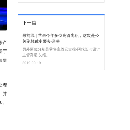
下一篇
最前线 | 苹果今年多位高管离职，这次是公
关副总裁史蒂夫·道林
等产
另外两位分别是零售主管安吉拉·阿伦茨与设计
基于
主管乔尼·艾维。
而更
2019-09-19
处理
。并
00、