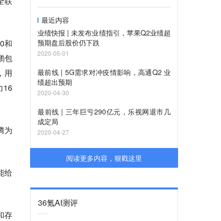
9全联
最近内容
业绩快报 | 未发布业绩指引，苹果Q2业绩超
0和
预期盘后股价仍下跌
2020-05-01
鹏包
，用
最前线 | 5G需求对冲疫情影响，高通Q2 业
绩超出预期
16
2020-04-30
最前线 | 三年巨亏290亿元，乐视网退市几
成定局
腾为
2020-04-27
阅读更多内容，狠戳这里
能给
36氪AI测评
和存