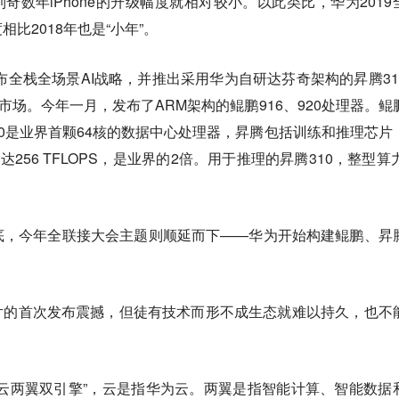
 6s，每到奇数年iPhone的升级幅度就相对较小。以此类比，华为201
比2018年也是“小年”。
发布全栈全场景AI战略，并推出采用华为自研达芬奇架构的昇腾31
片市场。
今年一月，发布了ARM架构的鲲鹏916、920处理器。鲲
0是业界首颗64核的数据中心处理器，
昇腾包括训练和推理芯片
256 TFLOPS，是业界的2倍。用于推理的昇腾310，整型算力
底，今年全联接大会主题则顺延而下——华为开始构建鲲鹏、昇
片的首次发布震撼，但徒有技术而形不成生态就难以持久，也不
一云两翼双引擎”，云是指华为云。两翼是指智能计算、智能数据