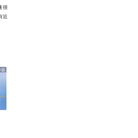
速很
有近
专题