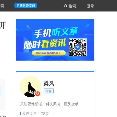
评网
搜索
登录
开
梁风
作者
关注硬件领域、科技风向、巨头变动
发表文章
1172
篇