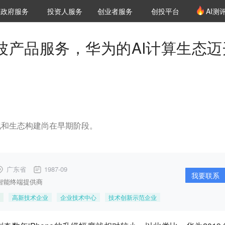
创投发布
项目推荐
核心服务
LP源计划
政府服务
投资人服务
创业者服务
创投平台
AI测
36氪Pro
VClub
VClub投资机构库
创投氪堂
城市之窗
投资机构职位推介
企业入驻
投资人认证
一波产品服务，华为的AI计算生态迈
化和生态构建尚在早期阶段。
广东省
1987-09
我要联系
智能终端提供商
高新技术企业
企业技术中心
技术创新示范企业