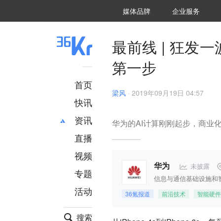
36氪Auto
数字时氪
企业号
未来消费
智能涌现
未来城市
启动Power on
媒体品牌
企业服务
企服点评
36氪出海
36氪研究院
潮生TIDE
36氪企服点评
36Kr研究院
36氪财经
职场bonus
36碳
后浪研究所
36Kr创新咨询
暗涌Waves
硬氪
氪睿研究院
最前线 | 狂发
第一步
首页
梁风
·
2019年09月19日 04:57
快讯
资讯
华为的AI计算刚刚起步，商业
直播
最新
推荐
创投
财经
视频
汽车
AI
未披露
华为
专题
科技
项目推荐
信息与通信基础设施和
活动
专精特新
安徽
36氪报道
前沿技术
智能硬件
搜索