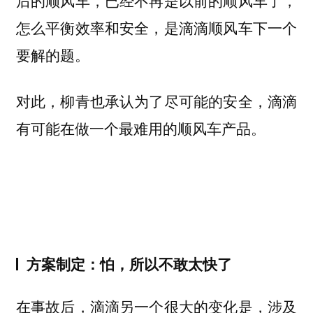
怎么平衡效率和安全，是滴滴顺风车下一个
要解的题。
对此，柳青也承认为了尽可能的安全，滴滴
有可能在做一个最难用的顺风车产品。
方案制定：怕，所以不敢太快了
在事故后，滴滴另一个很大的变化是，涉及