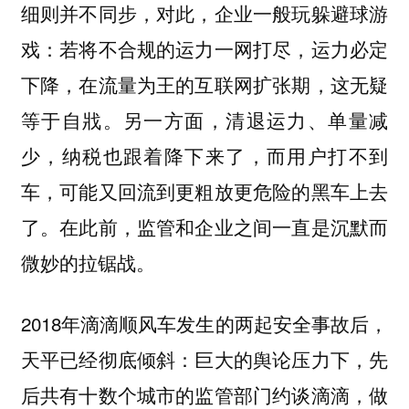
细则并不同步，对此，企业一般玩躲避球游
戏：若将不合规的运力一网打尽，运力必定
下降，在流量为王的互联网扩张期，这无疑
等于自戕。另一方面，清退运力、单量减
少，纳税也跟着降下来了，而用户打不到
车，可能又回流到更粗放更危险的黑车上去
了。在此前，监管和企业之间一直是沉默而
微妙的拉锯战。
2018年滴滴顺风车发生的两起安全事故后，
天平已经彻底倾斜：巨大的舆论压力下，先
后共有十数个城市的监管部门约谈滴滴，做