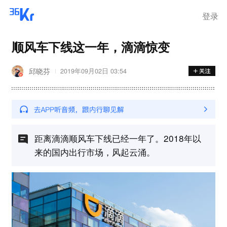
步询价；韩国宣布进入“国家灾
难状态”
登录
顺风车下线这一年，滴滴惊变
邱晓芬
2019年09月02日 03:54
距离滴滴顺风车下线已经一年了。2018年以
来的国内出行市场，风起云涌。