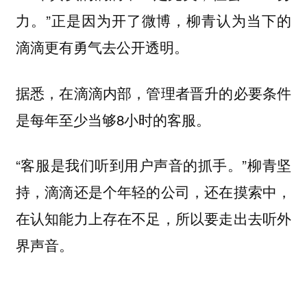
力。”正是因为开了微博，柳青认为当下的
滴滴更有勇气去公开透明。
据悉，在滴滴内部，管理者晋升的必要条件
是每年至少当够8小时的客服。
“客服是我们听到用户声音的抓手。”柳青坚
持，滴滴还是个年轻的公司，还在摸索中，
在认知能力上存在不足，所以要走出去听外
界声音。