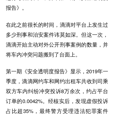
报告》。
在此之前很长的时间，滴滴对平台上发生过
多少刑事和治安案件讳莫如深。但这一次，
滴滴开始主动对外公开刑事案例的数量，并
将车内冲突问题搬到了台面上。
第一期《安全透明度报告》显示，2019年一
季度，滴滴网约车和网约出租车共收到司乘
双方车内纠纷冲突投诉8万余次，约占平台
订单的0.0042%。经核实后，发现虚假投诉
占比超35%，最终警方受理违法犯罪案件