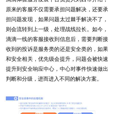
原来的客服不仅需要承担问题解决，还要承
担问题发现，如果问题太过棘手解决不了，
则会流转到上一级，处理战线拉长。如今，
滴滴一线的客服接收到信息后，需要判断接
收到的投诉是服务类的还是安全类的，如果
和安全相关，优先级会提升，问题会被快速
提升到安全响应中心，中心对事件快速做出
判断和分级，进而进入不同的解决方案。