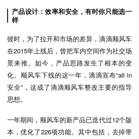
产品设计：效率和安全，有时你只能选一
样
彼时，为了拉开和市场的差异，滴滴顺风车
在2015年上线后，曾把车内空间作为社交场
景来推。如今，产品思路发生了根本的变
化。顺风车下线的这一年，滴滴宣布“all in
安全”，这成了滴滴顺风车整改主要的指导
思想。
一年期间，顺风车的新产品已迭代过12个版
本，优化了226项功能。其中包括，去掉带