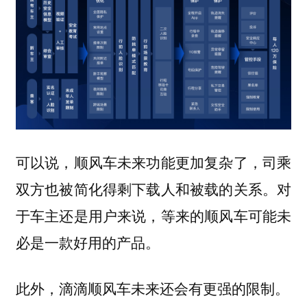
可以说，顺风车未来功能更加复杂了，司乘
双方也被简化得剩下载人和被载的关系。对
于车主还是用户来说，等来的顺风车可能未
必是一款好用的产品。
此外，滴滴顺风车未来还会有更强的限制。