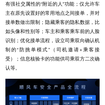
有强社交属性的“附近的人”功能；仅允许车
主在原先设置好的常用地点之间接单，并对
接单数做出限制；隐藏乘客的隐私数据，比
如头像和性别等；车主和乘客乘车前的人脸
识别；优化接单流程，设立司乘双向确认机
制的“防挑单模式”（司机邀请+乘客接
受）；信息核验卡的功能供司乘双方二次确
认等。