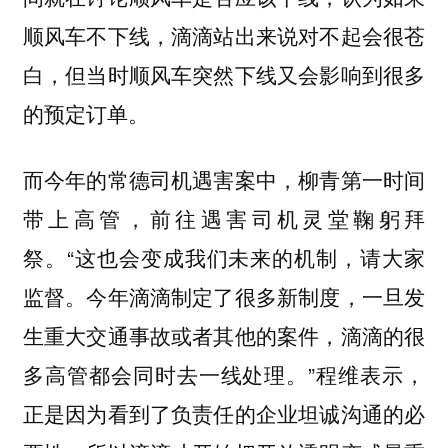
顺风车不下线，滴滴站出来说对不起会很苍
白，但当时顺风车突然下线又会影响到很多
的预定订单。
而今年的常德司机遇害案中，柳青第一时间
带上高管，前往遇害司机灵堂鞠躬拜
祭。“这也会变成我们未来的机制，请大家
监督。今年滴滴制定了很多新制度，一旦发
生重大交通事故或者其他的案件，滴滴的很
多高管都会同时去一线处理。”程维表示，
正是因为看到了负责任的企业坦诚沟通的必