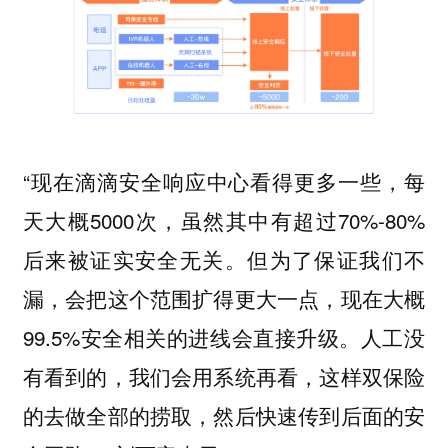
“现在滴滴安全响应中心看得更多一些，每
天大概5000次，虽然其中有超过70%-80%
后来被证实安全无关。但为了保证我们不
漏，会把这个范围扩得更大一点，现在大概
99.5%安全相关的进线会直接升级。人工没
有看到的，我们会用系统再看，这样双保险
的去做全部的捞取，然后快速传到后面的安