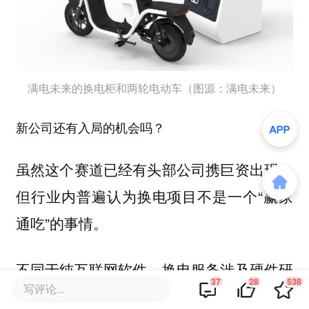
满电未来的换电柜和两轮电动车（图源：满电未来）
新公司还有入局的机会吗？
虽然这个赛道已经有头部公司携巨资出现，
但行业内普遍认为换电项目不是一个“赢家
通吃”的事情。
不同于纯互联网软件，换电服务涉及硬件研
37
28
538
写评论...
发和线下落地，很难瞬间铺开并获得规模效