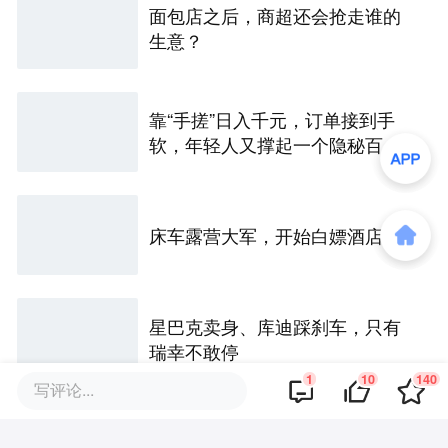
面包店之后，商超还会抢走谁的
生意？
靠“手搓”日入千元，订单接到手
软，年轻人又撑起一个隐秘百亿
市场
床车露营大军，开始白嫖酒店了
星巴克卖身、库迪踩刹车，只有
瑞幸不敢停
1
10
140
写评论...
评论区