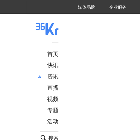
36氪Auto
数字时氪
企业号
未来消费
智能涌现
未来城市
启动Power on
媒体品牌
企业服务
企服点评
36氪出海
36氪研究院
潮生TIDE
36氪企服点评
36Kr研究院
36氪财经
职场bonus
36碳
后浪研究所
36Kr创新咨询
暗涌Waves
硬氪
氪睿研究院
首页
快讯
资讯
直播
最新
推荐
创投
财经
视频
汽车
AI
专题
科技
项目推荐
活动
专精特新
安徽
搜索