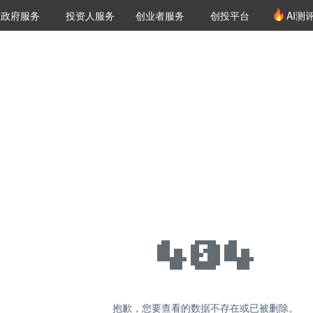
创投发布
项目推荐
核心服务
LP源计划
政府服务
投资人服务
创业者服务
创投平台
AI测
36氪Pro
VClub
VClub投资机构库
创投氪堂
城市之窗
投资机构职位推介
企业入驻
投资人认证
抱歉，您要查看的数据不存在或已被删除。