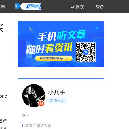
评网
搜索
登录
买
小兵手
ne
新锐作者
发呆。
较产
发表文章
318
篇