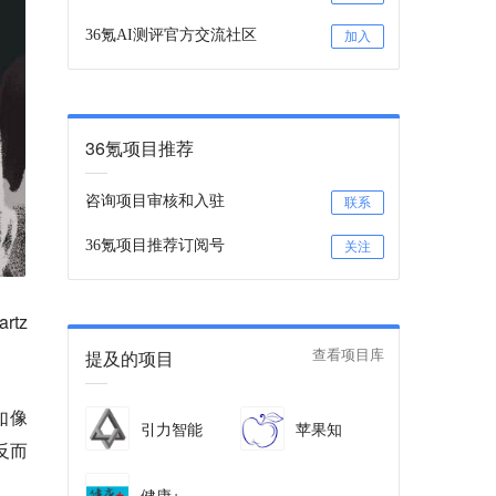
36氪AI测评官方交流社区
加入
36氪项目推荐
咨询项目审核和入驻
联系
36氪项目推荐订阅号
关注
rtz
提及的项目
查看项目库
如像
引力智能
苹果知
反而
健康+