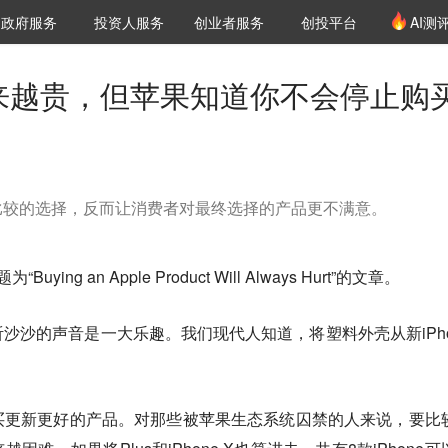
创投发布
项目推荐
核心服务
LP源计划
政府服务
投资人服务
创业者服务
创投平台
AI测
36氪Pro
VClub
VClub投资机构库
创投氪堂
城市之窗
投资机构职位推介
企业入驻
投资人认证
e 越来越贵，但苹果知道你不会停止购
比较的选择，反而让消费者对最终选择的产品更不满意。
ing an Apple Product Will Always Hurt”的文章。
沙沙的声音是一大乐趣。我们现代人知道，将塑料外壳从新iPho
买更新更好的产品。对那些被苹果生态系统囚禁的人来说，要比