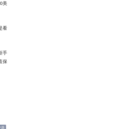
0美
是看
新手
直保
专题