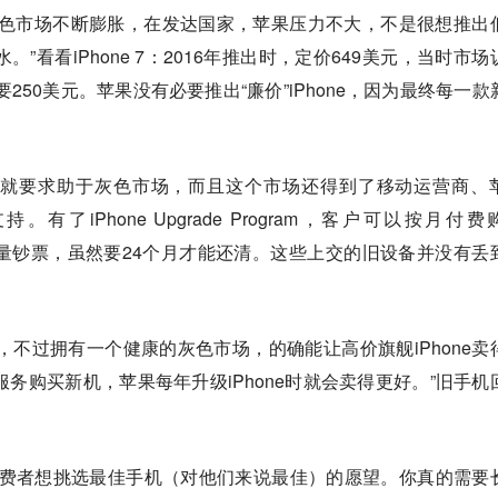
ne这个灰色市场不断膨胀，在发达国家，苹果压力不大，不是很想推出
水。”看看iPhone 7：2016年推出时，定价649美元，当时市场
要250美元。苹果没有必要推出“廉价”iPhone，因为最终每一款
e，就要求助于灰色市场，而且这个市场还得到了移动运营商、
ram的支持。有了iPhone Upgrade Program，客户可以按月付
出大量钞票，虽然要24个月才能还清。这些上交的旧设备并没有丢
直觉，不过拥有一个健康的灰色市场，的确能让高价旗舰iPhone卖
级服务购买新机，苹果每年升级iPhone时就会卖得更好。”旧手机
了消费者想挑选最佳手机（对他们来说最佳）的愿望。你真的需要