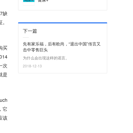
 7缺
征。
下一篇
先有家乐福，后有欧尚，“退出中国”传言又
购买
击中零售巨头
014
为什么会出现这样的谣言。
一次
2018-12-13
就是
ch
，它
应该