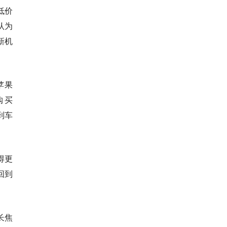
低价
认为
新机
苹果
费购买
到车
得更
回到
长焦