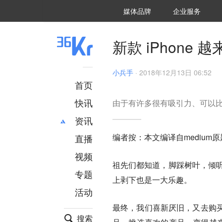
36氪Auto
数字时氪
企业号
未来消费
智能涌现
未来城市
启动Power on
媒体品牌
企业服务
企服点评
36氪出海
36氪研究院
潮生TIDE
36氪企服点评
36Kr研究院
36氪财经
职场bonus
36碳
后浪研究所
36Kr创新咨询
暗涌Waves
硬氪
氪睿研究院
新款 iPhon
小兵手
·
2018年12月13日 06:52
首页
快讯
由于有许多很有吸引力、可以
资讯
编者按：本文编译自medium原题为“Buy
直播
最新
推荐
创投
财经
视频
祖先们都知道，脚踩树叶，倾听
汽车
AI
专题
上剥下也是一大乐趣。
科技
项目推荐
活动
专精特新
安徽
最终，我们喜新厌旧，又去购
搜索