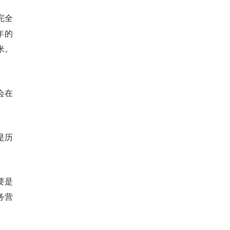
完全
年的
米。
少会在
是历
主要是
务营