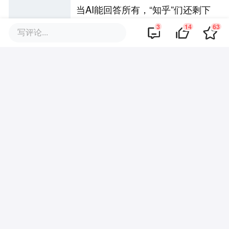
当AI能回答所有，“知乎”们还剩下
什么？
3
14
63
写评论...
北上广打工人主动付费和陌生人
约饭，花59元门票才能进的饭局
再尴尬也要吃
三天、十八场对谈、一个问题：
ChinaJoy还只是游戏展吗？
评论区
·
回复
偶尔来看看
2018-12-07
我没玩儿过这个，搜了一下，额，别
名儿我就不说了，我觉得整体的调子